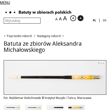
MENU
A
A
A
|
PL
EN
< Poprzedni rekord
/
Następny rekord >
Batuta ze zbiorów Aleksandra
Michałowskiego
fot. Waldemar Kielichowski © Instytut Muzyki i Tańca, Warszawa