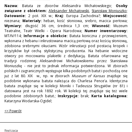
Nazwa:
Batuta ze zbiorów Aleksandra Michałowskiego;
Osoby
związane z obiektem:
Aleksander Michałowski
,
Stanisław Moniuszko
;
Datowanie:
2 poł. XIX w.;
Kraj:
Europa Zachodnia?;
Miejscowość:
nieznana;
Materiały:
heban, kość słoniowa, srebro, macica perłowa;
Wymiary:
długość 36 cm, średnica 1,3 cm;
Własność:
Muzeum
Teatralne, Teatr Wielki - Opera Narodowa;
Numer inwentarzowy:
MT/IV/114;
Informacje o obiekcie:
Batuta koniczna z przewężeniem,
wykonana z hebanu i inkrustowana macicą perłową oraz kością słoniową,
zdobiona srebrnymi okuciami. Wzór inkrustacji pod postacią kropek i
krzyżyków był cechą stylistyczną producenta. Na hebanie widoczne
otwory po mocowaniu plakietki z dedykacją. Batuta ofiarowana wg
tradycji rodzinnej Aleksandrowi Michałowskiemu przez Stanisława
Moniuszkę - nie jest to jednak informacja potwierdzona. W zbiorach
polskich i zagranicznych występuje kilka podobnych batut i pochodzą one
już z lat 80. XIX w., np. w zbiorach
Museum of Kansas
znajduje się
podobnie wykonana batuta należąca do Charlesa Pence’a. Identyczna
batuta znajduje się w kolekcji Moniki i Tadeusza Strugałów (nr 81) i
datowana jest na rok 1892 rok. W kolekcji tej znajduje się też wiele
podobnie zdobionych batut.
;
Inskrypcje:
brak;
Karta katalogowa:
Katarzyna Wodarska-Ogidel;
<< Powrót
Realizacja